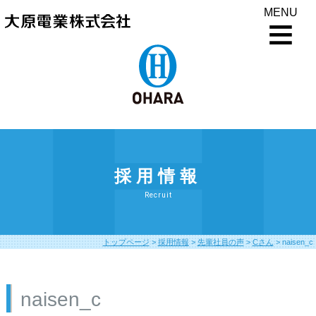
MENU
採用情報
Recruit
トップページ
>
採用情報
>
先輩社員の声
>
Cさん
>
naisen_c
naisen_c