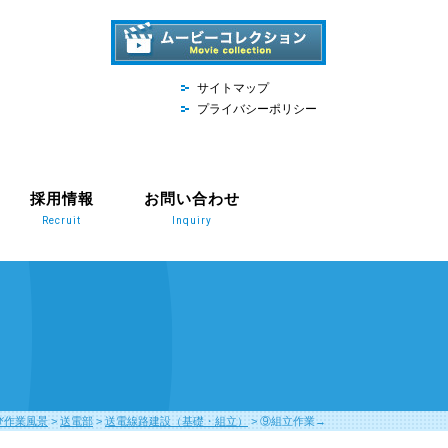
サイトマップ
プライバシーポリシー
採用情報
お問い合わせ
Recruit
Inquiry
び作業風景
>
送電部
>
送電線路建設（基礎・組立）
>
⑨組立作業→