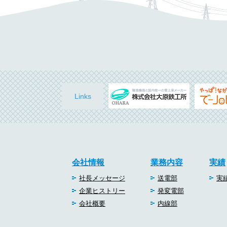
Links
会社情報
業務内容
実績
社長メッセージ
送電部
実
企業ヒストリー
発変電部
会社概要
内線部