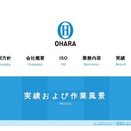
訓方針
会社概要
ISO
業務内容
実績
losophy
Company
ISO
Business
Result
実績および作業風景
Results
トップページ
>
実績およ