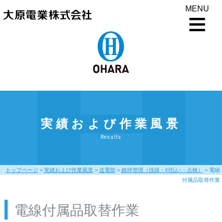
MENU
実績および作業風景
Results
トップページ
>
実績および作業風景
>
送電部
>
維持管理（伐採・刈払い・点検）
>
電線
付属品取替作業
電線付属品取替作業