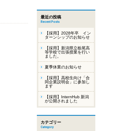
最近の投稿
Recent Posts
【採用】2028年卒 イン
ターンシップのお知らせ
【採用】新潟県立栃尾高
等学校で出張授業を行い
ました。
夏季休業のお知らせ
【採用】高校生向け「合
同企業説明会」に参加し
ます
【採用】InternHub 新潟
が公開されました
カテゴリー
Category