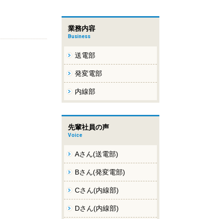
業務内容
Business
送電部
発変電部
内線部
先輩社員の声
Voice
Aさん(送電部)
Bさん(発変電部)
Cさん(内線部)
Dさん(内線部)