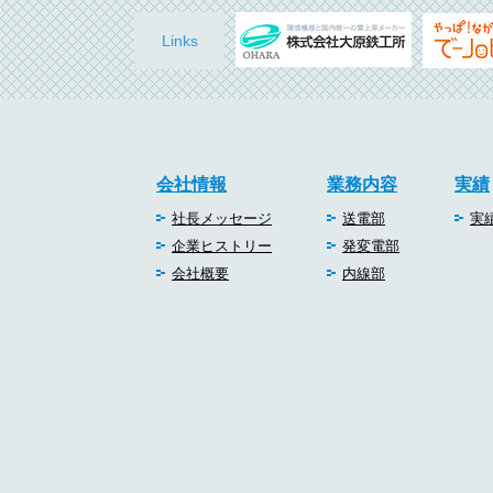
Links
会社情報
業務内容
実績
社長メッセージ
送電部
実
企業ヒストリー
発変電部
会社概要
内線部