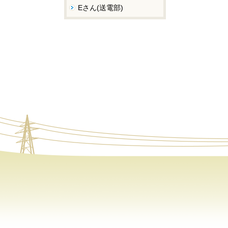
Eさん(送電部)