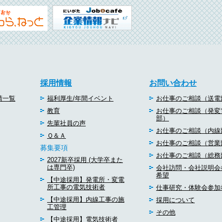
採用情報
お問い合わせ
績一覧
福利厚生/年間イベント
お仕事のご相談（送電
教育
お仕事のご相談（発変
部）
先輩社員の声
お仕事のご相談（内線
Ｑ＆Ａ
お仕事のご相談（営業
募集要項
お仕事のご相談（総務
2027新卒採用 (大学卒また
は専門卒)
会社訪問・会社説明会
希望
【中途採用】発電所・変電
所工事の電気技術者
仕事研究・体験会参加
【中途採用】内線工事の施
採用について
工管理
その他
【中途採用】電気技術者