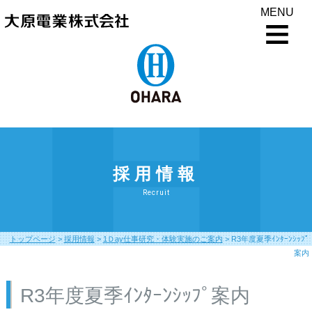
MENU
採用情報
Recruit
トップページ
>
採用情報
>
1Ｄay仕事研究・体験実施のご案内
>
R3年度夏季ｲﾝﾀｰﾝｼｯﾌﾟ
案内
R3年度夏季ｲﾝﾀｰﾝｼｯﾌﾟ案内