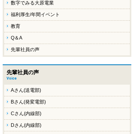
数字でみる大原電業
福利厚生/年間イベント
教育
Q＆A
先輩社員の声
先輩社員の声
Voice
Aさん(送電部)
Bさん(発変電部)
Cさん(内線部)
Dさん(内線部)