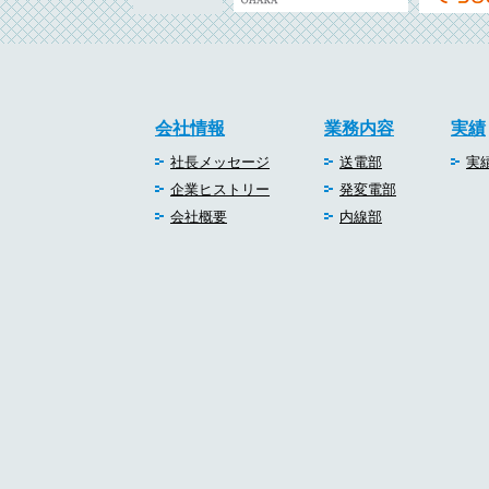
会社情報
業務内容
実績
社長メッセージ
送電部
実
企業ヒストリー
発変電部
会社概要
内線部