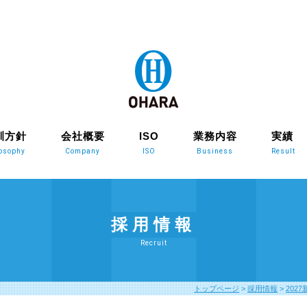
訓方針
会社概要
ISO
業務内容
実績
losophy
Company
ISO
Business
Result
採用情報
Recruit
トップページ
>
採用情報
>
202