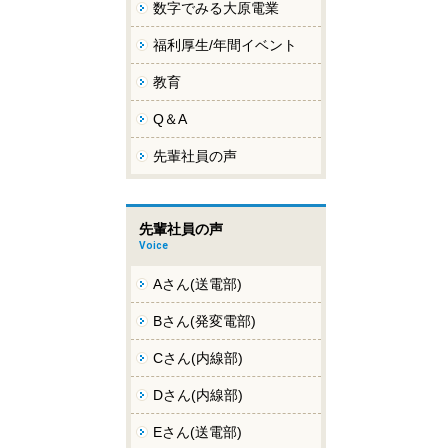
数字でみる大原電業
福利厚生/年間イベント
教育
Q＆A
先輩社員の声
先輩社員の声
Voice
Aさん(送電部)
Bさん(発変電部)
Cさん(内線部)
Dさん(内線部)
Eさん(送電部)