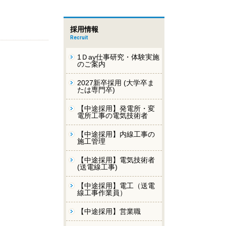
採用情報
Recruit
1Ｄay仕事研究・体験実施
のご案内
2027新卒採用 (大学卒ま
たは専門卒)
【中途採用】発電所・変
電所工事の電気技術者
【中途採用】内線工事の
施工管理
【中途採用】電気技術者
(送電線工事)
【中途採用】電工（送電
線工事作業員）
【中途採用】営業職