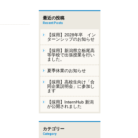
最近の投稿
Recent Posts
【採用】2028年卒 イン
ターンシップのお知らせ
【採用】新潟県立栃尾高
等学校で出張授業を行い
ました。
夏季休業のお知らせ
【採用】高校生向け「合
同企業説明会」に参加し
ます
【採用】InternHub 新潟
が公開されました
カテゴリー
Category