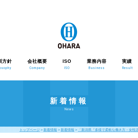
訓方針
会社概要
ISO
業務内容
実績
losophy
Company
ISO
Business
Result
新着情報
News
トップページ
>
新着情報
>
新着情報
>
「新潟県『多様で柔軟な働き方・女性活躍