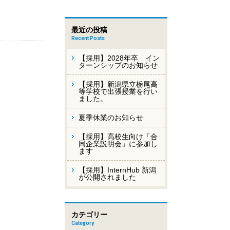
最近の投稿
Recent Posts
【採用】2028年卒 イン
ターンシップのお知らせ
【採用】新潟県立栃尾高
等学校で出張授業を行い
ました。
夏季休業のお知らせ
【採用】高校生向け「合
同企業説明会」に参加し
ます
【採用】InternHub 新潟
が公開されました
カテゴリー
Category