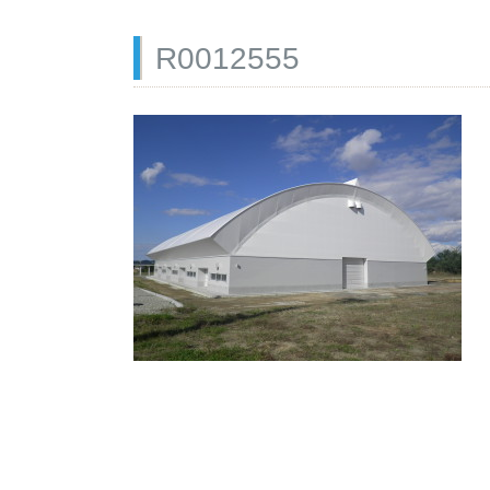
R0012555