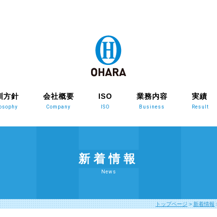
訓方針
会社概要
ISO
業務内容
実績
losophy
Company
ISO
Business
Result
新着情報
News
トップページ
>
新着情報