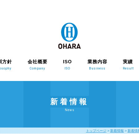
訓方針
会社概要
ISO
業務内容
実績
losophy
Company
ISO
Business
Result
新着情報
News
トップページ
>
新着情報
>
新着情