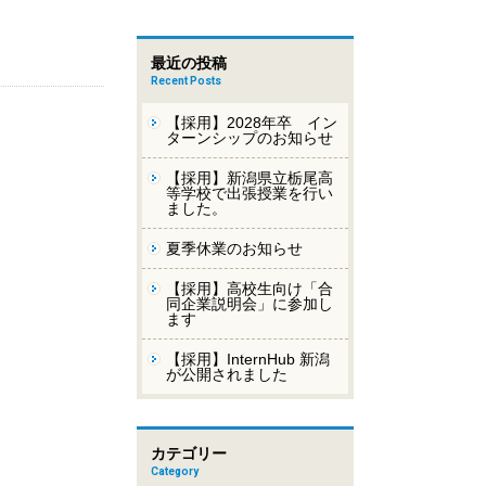
最近の投稿
Recent Posts
【採用】2028年卒 イン
ターンシップのお知らせ
【採用】新潟県立栃尾高
等学校で出張授業を行い
ました。
夏季休業のお知らせ
【採用】高校生向け「合
同企業説明会」に参加し
ます
【採用】InternHub 新潟
が公開されました
カテゴリー
Category