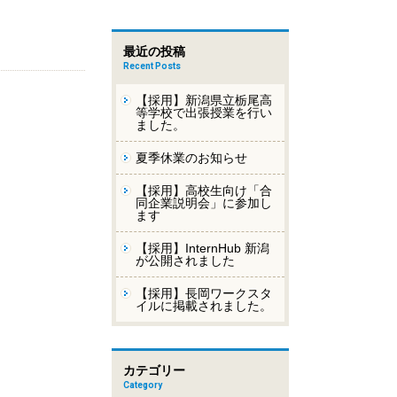
最近の投稿
Recent Posts
【採用】新潟県立栃尾高
等学校で出張授業を行い
ました。
夏季休業のお知らせ
【採用】高校生向け「合
同企業説明会」に参加し
ます
【採用】InternHub 新潟
が公開されました
【採用】長岡ワークスタ
イルに掲載されました。
カテゴリー
Category