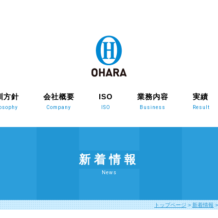
訓方針
会社概要
ISO
業務内容
実績
losophy
Company
ISO
Business
Result
新着情報
News
トップページ
>
新着情報