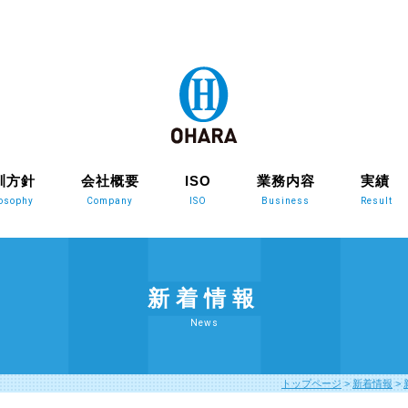
訓方針
会社概要
ISO
業務内容
実績
losophy
Company
ISO
Business
Result
新着情報
News
トップページ
>
新着情報
>