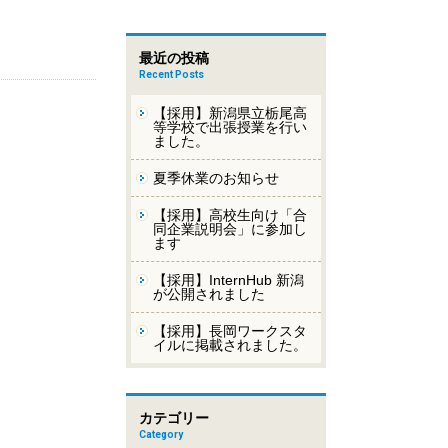
最近の投稿
Recent Posts
【採用】新潟県立栃尾高
等学校で出張授業を行い
ました。
夏季休業のお知らせ
【採用】高校生向け「合
同企業説明会」に参加し
ます
【採用】InternHub 新潟
が公開されました
【採用】長岡ワークスタ
イルに掲載されました。
カテゴリー
Category