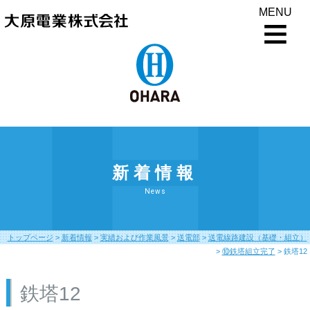
MENU
新着情報
News
トップページ
>
新着情報
>
実績および作業風景
>
送電部
>
送電線路建設（基礎・組立）
>
⑩鉄塔組立完了
>
鉄塔12
鉄塔12