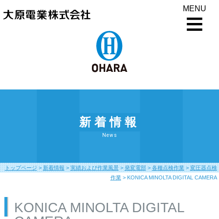
MENU
新着情報
News
トップページ
>
新着情報
>
実績および作業風景
>
発変電部
>
各種点検作業
>
変圧器点検
作業
>
KONICA MINOLTA DIGITAL CAMERA
KONICA MINOLTA DIGITAL